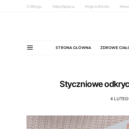
O Blogu
Współpraca
Moje e-Booki
News
STRONA GŁÓWNA
ZDROWE CIAŁ
Styczniowe odkryci
4 LUTEG