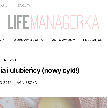
letter
ZAKUPY
O
ZDROWY DUCH
ZDROWY DOM
FREELANCE
RÓŻNE
a i ulubieńcy (nowy cykl!)
O 2016
AGNIESZKA