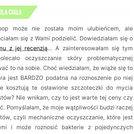
oop może nie została moim ulubieńcem, ale
hciałam się z Wami podzielić. Dowiedziałam się o
mu z jej recenzją
… A zainteresowałam się tym
olecało oczyszczanie skóry problematycznej
ać to na sobie. Choć wiedziałam, że wiąże się to
ra jest BARDZO podatna na roznoszenie po niej
le kosztują te osławione szczoteczki do mycia
stów? Nie wnikam, czy to jest warte tej ceny czy
ać. Pomyślałam, że moje wątpliwości budzi raczej
tów, czyli mechaniczne oczyszczanie, które jest
ami i może roznosić bakterie z pojedynczych