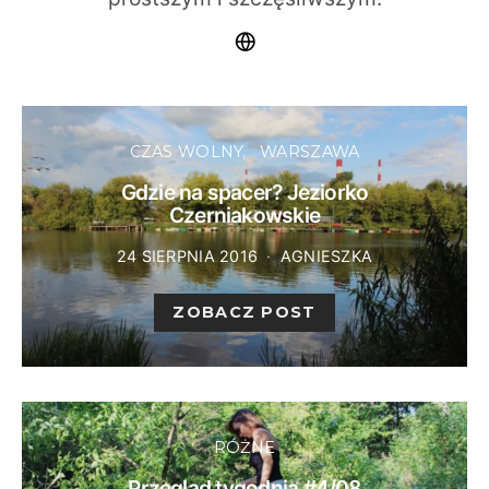
CZAS WOLNY
WARSZAWA
Gdzie na spacer? Jeziorko
Czerniakowskie
24 SIERPNIA 2016
AGNIESZKA
ZOBACZ POST
RÓŻNE
Przegląd tygodnia #4/08