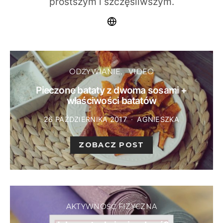
prostszym i szczęśliwszym.
ODŻYWIANIE
VIDEO
Pieczone bataty z dwoma sosami +
właściwości batatów
26 PAŹDZIERNIKA 2017
AGNIESZKA
ZOBACZ POST
AKTYWNOŚĆ FIZYCZNA