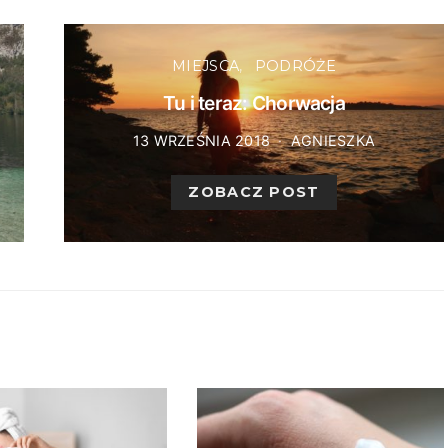
MIEJSCA
PODRÓŻE
Tu i teraz: Chorwacja
13 WRZEŚNIA 2018
AGNIESZKA
ZOBACZ POST