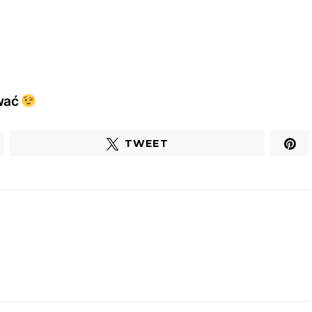
ować
TWEET