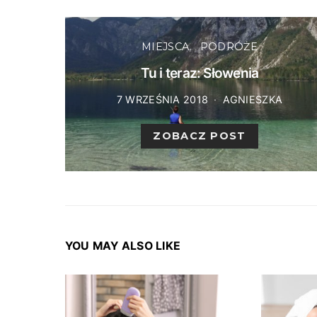
MIEJSCA
PODRÓŻE
Tu i teraz: Słowenia
7 WRZEŚNIA 2018
AGNIESZKA
ZOBACZ POST
YOU MAY ALSO LIKE