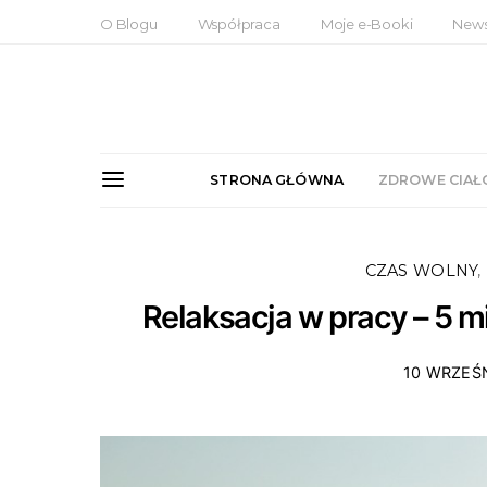
O Blogu
Współpraca
Moje e-Booki
News
STRONA GŁÓWNA
ZDROWE CIAŁ
CZAS WOLNY
Relaksacja w pracy – 5 m
10 WRZEŚ