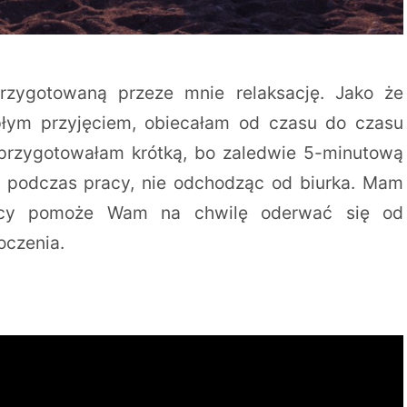
rzygotowaną przeze mnie relaksację. Jako że
płym przyjęciem, obiecałam od czasu do czasu
przygotowałam krótką, bo zaledwie 5-minutową
ie podczas pracy, nie odchodząc od biurka. Mam
racy pomoże Wam na chwilę oderwać się od
toczenia.