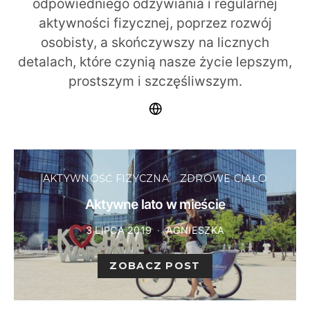
odpowiedniego odżywiania i regularnej
aktywności fizycznej, poprzez rozwój
osobisty, a skończywszy na licznych
detalach, które czynią nasze życie lepszym,
prostszym i szczęśliwszym.
AKTYWNOŚĆ FIZYCZNA
ZDROWE CIAŁO
Aktywne lato w mieście
3 LIPCA 2019
AGNIESZKA
ZOBACZ POST