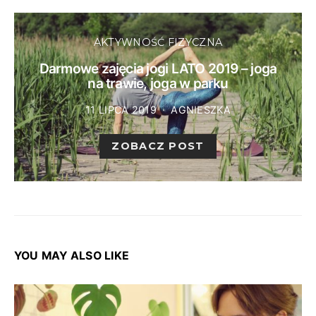
AKTYWNOŚĆ FIZYCZNA
Darmowe zajęcia jogi LATO 2019 – joga
na trawie, joga w parku
11 LIPCA 2019
AGNIESZKA
ZOBACZ POST
YOU MAY ALSO LIKE