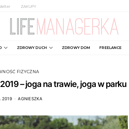
letter
ZAKUPY
O
ZDROWY DUCH
ZDROWY DOM
FREELANCE
WNOŚĆ FIZYCZNA
019 – joga na trawie, joga w parku
A 2019
AGNIESZKA