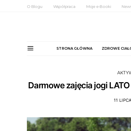
O Blogu
Współpraca
Moje e-Booki
News
STRONA GŁÓWNA
ZDROWE CIAŁ
AKTY
Darmowe zajęcia jogi LATO 2
11 LIPC