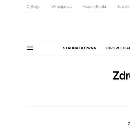
O Blogu
Współpraca
Moje e-Booki
Newsle
STRONA GŁÓWNA
ZDROWE CIA
Zd