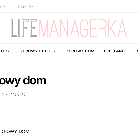
tter
ZAKUPY
ŁO
ZDROWY DUCH
ZDROWY DOM
FREELANCE
rowy dom
27 POSTS
ZDROWY DOM