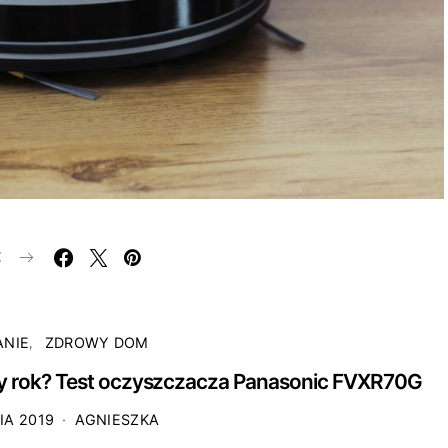
E
ANIE
ZDROWY DOM
ły rok? Test oczyszczacza Panasonic FVXR70G
IA 2019
AGNIESZKA