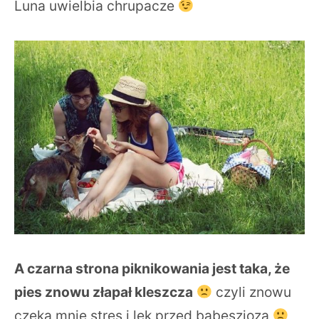
Luna uwielbia chrupacze
A czarna strona piknikowania jest taka, że
pies znowu złapał kleszcza
czyli znowu
czeka mnie stres i lęk przed babeszjozą