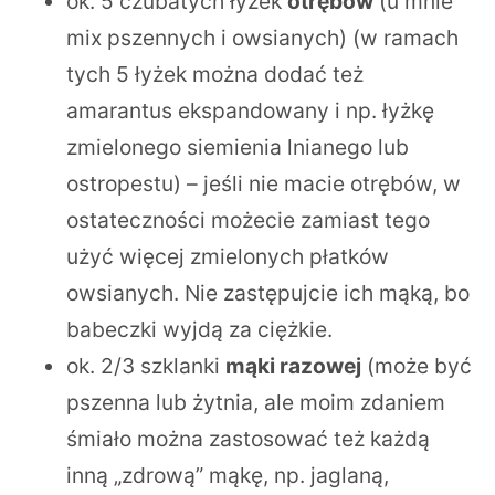
ok. 5 czubatych łyżek
otrębów
(u mnie
mix pszennych i owsianych) (w ramach
tych 5 łyżek można dodać też
amarantus ekspandowany i np. łyżkę
zmielonego siemienia lnianego lub
ostropestu) – jeśli nie macie otrębów, w
ostateczności możecie zamiast tego
użyć więcej zmielonych płatków
owsianych. Nie zastępujcie ich mąką, bo
babeczki wyjdą za ciężkie.
ok. 2/3 szklanki
mąki razowej
(może być
pszenna lub żytnia, ale moim zdaniem
śmiało można zastosować też każdą
inną „zdrową” mąkę, np. jaglaną,