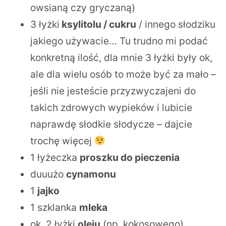
owsianą czy gryczaną)
3 łyżki
ksylitolu / cukru
/ innego słodziku
jakiego używacie… Tu trudno mi podać
konkretną ilość, dla mnie 3 łyżki były ok,
ale dla wielu osób to może być za mało –
jeśli nie jesteście przyzwyczajeni do
takich zdrowych wypieków i lubicie
naprawdę słodkie słodycze – dajcie
trochę więcej
1 łyżeczka
proszku do pieczenia
duuużo
cynamonu
1
jajko
1 szklanka
mleka
ok. 2 łyżki
oleju
(np. kokosowego)