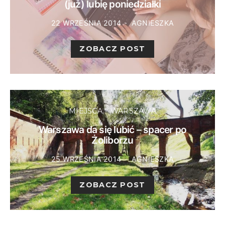
(już) lubię poniedziałki
22 WRZEŚNIA 2014
AGNIESZKA
ZOBACZ POST
MIEJSCA
WARSZAWA
Warszawa da się lubić – spacer po
Żoliborzu
25 WRZEŚNIA 2014
AGNIESZKA
ZOBACZ POST