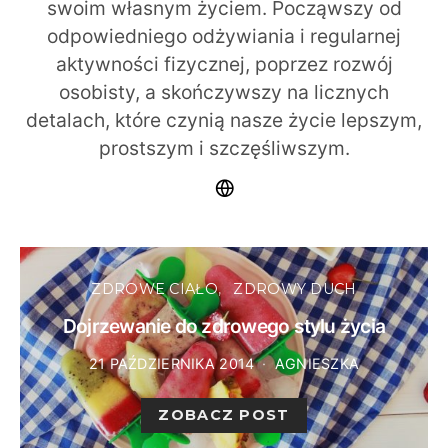
swoim własnym życiem. Począwszy od
odpowiedniego odżywiania i regularnej
aktywności fizycznej, poprzez rozwój
osobisty, a skończywszy na licznych
detalach, które czynią nasze życie lepszym,
prostszym i szczęśliwszym.
ZDROWE CIAŁO
ZDROWY DUCH
Dojrzewanie do zdrowego stylu życia
21 PAŹDZIERNIKA 2014
AGNIESZKA
ZOBACZ POST