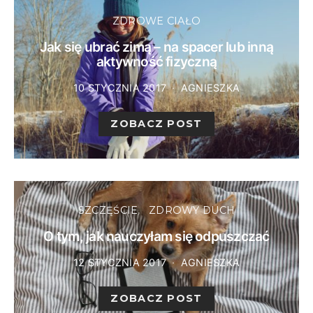
ZDROWE CIAŁO
Jak się ubrać zimą – na spacer lub inną
aktywność fizyczną
10 STYCZNIA 2017
AGNIESZKA
ZOBACZ POST
SZCZĘŚCIE
ZDROWY DUCH
O tym, jak nauczyłam się odpuszczać
12 STYCZNIA 2017
AGNIESZKA
ZOBACZ POST