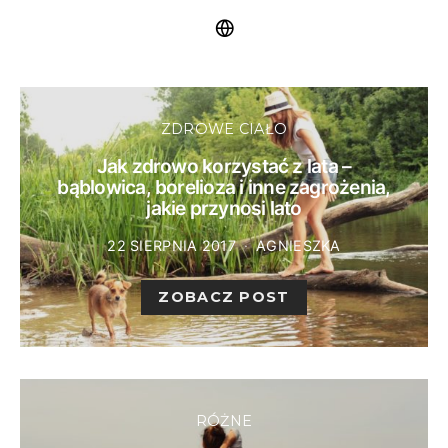
ZDROWE CIAŁO
Jak zdrowo korzystać z lata –
bąblowica, borelioza i inne zagrożenia,
jakie przynosi lato
22 SIERPNIA 2017
AGNIESZKA
ZOBACZ POST
RÓŻNE