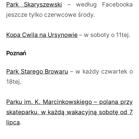
Park Skaryszewski
– według Facebooka
jeszcze tylko czerwcowe środy.
Kopa Cwila na Ursynowie
– w soboty o 11tej.
Poznań
Park Starego Browaru
– w każdy czwartek o
18tej.
Parku im. K. Marcinkowskiego – polana przy
skateparku, w każdą wakacyjną sobotę od 7
lipca
.