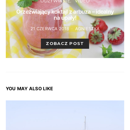
ODŻYWIANIE
VIDEO
Orzeźwiający koktajl z arbuza – idealny
na upały!
21 CZERWCA 2018
AGNIESZKA
ZOBACZ POST
YOU MAY ALSO LIKE