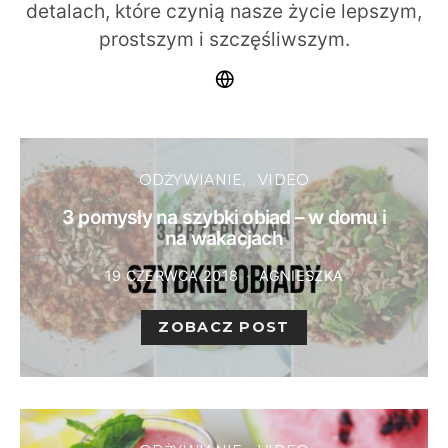
detalach, które czynią nasze życie lepszym,
prostszym i szczęśliwszym.
ODŻYWIANIE
VIDEO
3 pomysły na szybki obiad – w domu i
na wakacjach
19 CZERWCA 2018
AGNIESZKA
ZOBACZ POST