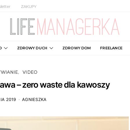
letter
ZAKUPY
O
ZDROWY DUCH
ZDROWY DOM
FREELANCE
YWIANIE
VIDEO
kawa – zero waste dla kawoszy
IA 2019
AGNIESZKA