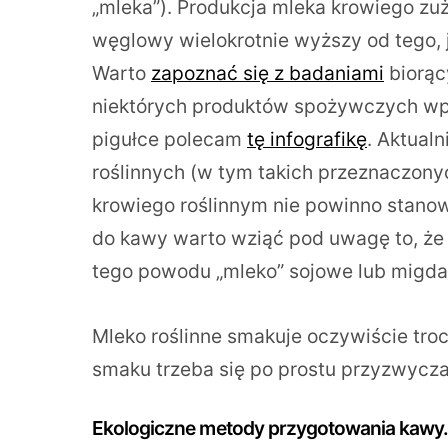
„mleka”). Produkcja mleka krowiego zuż
węglowy wielokrotnie wyższy od tego, j
Warto
zapoznać się z badaniami
biorąc
niektórych produktów spożywczych wp
pigułce polecam
tę infografikę
. Aktual
roślinnych (w tym takich przeznaczonyc
krowiego roślinnym nie powinno stanow
do kawy warto wziąć pod uwagę to, że n
tego powodu „mleko” sojowe lub migdał
Mleko roślinne smakuje oczywiście troc
smaku trzeba się po prostu przyzwycza
Ekologiczne metody przygotowania kawy.