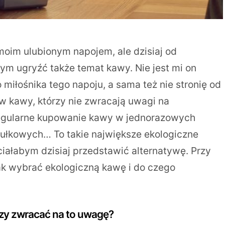
 moim ulubionym napojem, ale dzisiaj od
bym ugryźć także temat kawy. Nie jest mi on
iłośnika tego napoju, a sama też nie stronię od
w kawy, którzy nie zwracają uwagi na
Regularne kupowanie kawy w jednorazowych
sułkowych… To takie największe ekologiczne
ciałabym dzisiaj przedstawić alternatywę. Przy
jak wybrać ekologiczną kawę i do czego
Czy zwracać na to uwagę?