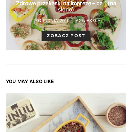
Zdrowe przekąski na imprezę – cz. I (na
słono)
29 GRUDNIA 2019
AGNIESZKA
ZOBACZ POST
YOU MAY ALSO LIKE