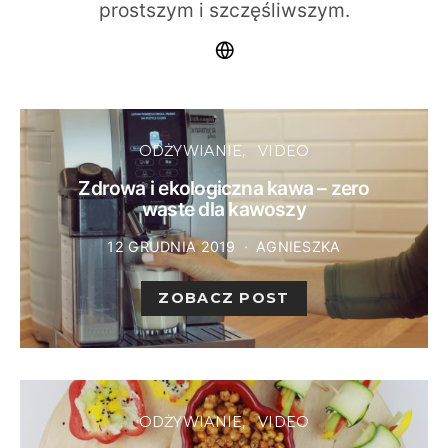
prostszym i szczęśliwszym.
ODŻYWIANIE
VIDEO
Zdrowa i ekologiczna kawa – zero
waste dla kawoszy
12 GRUDNIA 2019
AGNIESZKA
ZOBACZ POST
ODŻYWIANIE
VIDEO