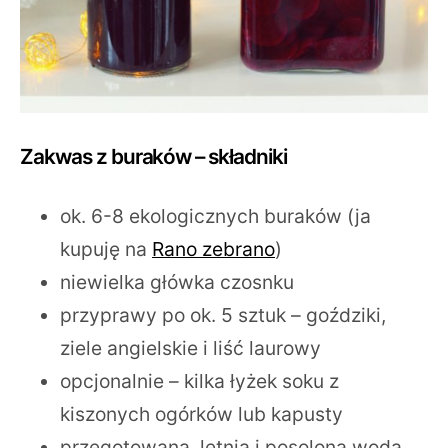
Zakwas z buraków – składniki
ok. 6-8 ekologicznych buraków (ja
kupuję na
Rano zebrano
)
niewielka główka czosnku
przyprawy po ok. 5 sztuk – goździki,
ziele angielskie i liść laurowy
opcjonalnie – kilka łyżek soku z
kiszonych ogórków lub kapusty
przegotowana, letnia i posolona woda