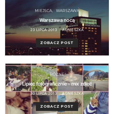
MIEJSCA
WARSZAWA
Warszawa nocą
23 LIPCA 2013
AGNIESZKA
ZOBACZ POST
RÓŻNE
Lipiec fotograficznie – mix zdjęć
30 LIPCA 2013
AGNIESZKA
ZOBACZ POST