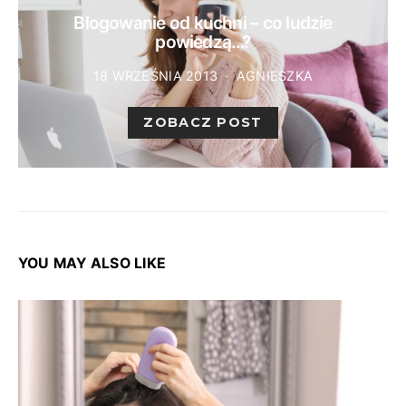
Blogowanie od kuchni – co ludzie
powiedzą…?
18 WRZEŚNIA 2013
AGNIESZKA
ZOBACZ POST
YOU MAY ALSO LIKE