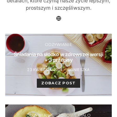
detalach, które czynią nasze życie lepszym,
prostszym i szczęśliwszym.
ODŻYWIANIE
Śniadania na słodko w zdrowszej wersji
+ 3 przepisy
23 KWIETNIA 2014
AGNIESZKA
ZOBACZ POST
ODŻYWIANIE
ZDROWE CIAŁO