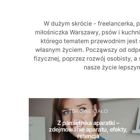
W dużym skrócie - freelancerka, 
miłośniczka Warszawy, psów i kuchni r
którego tematem przewodnim jest 
własnym życiem. Począwszy od odpow
fizycznej, poprzez rozwój osobisty, a
nasze życie lepszy
ZDROWE CIAŁO
Z pamiętnika aparatki –
zdejmowanie aparatu, efekty,
retencja