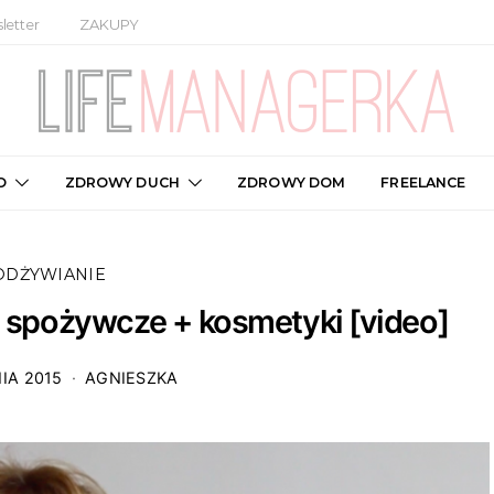
letter
ZAKUPY
O
ZDROWY DUCH
ZDROWY DOM
FREELANCE
ODŻYWIANIE
y spożywcze + kosmetyki [video]
IA 2015
AGNIESZKA