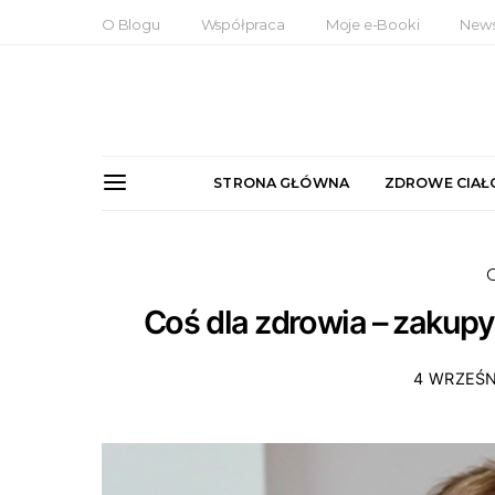
O Blogu
Współpraca
Moje e-Booki
News
STRONA GŁÓWNA
ZDROWE CIAŁ
Coś dla zdrowia – zakup
4 WRZEŚN