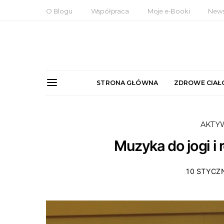
O Blogu
Współpraca
Moje e-Booki
News
STRONA GŁÓWNA
ZDROWE CIAŁ
AKTY
Muzyka do jogi i r
10 STYCZN