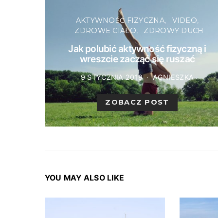
AKTYWNOŚĆ FIZYCZNA
VIDEO
ZDROWE CIAŁO
ZDROWY DUCH
Jak polubić aktywność fizyczną i
wreszcie zacząć się ruszać
9 STYCZNIA 2019
AGNIESZKA
ZOBACZ POST
YOU MAY ALSO LIKE