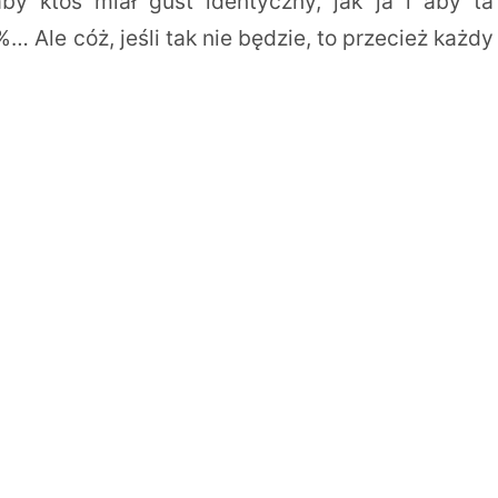
by ktoś miał gust identyczny, jak ja i aby ta
Ale cóż, jeśli tak nie będzie, to przecież każdy