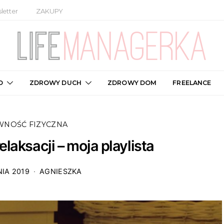
letter
ZAKUPY
O
ZDROWY DUCH
ZDROWY DOM
FREELANCE
WNOŚĆ FIZYCZNA
elaksacji – moja playlista
IA 2019
AGNIESZKA