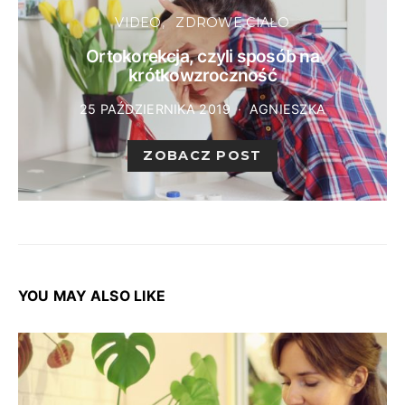
VIDEO
ZDROWE CIAŁO
Ortokorekcja, czyli sposób na
krótkowzroczność
25 PAŹDZIERNIKA 2019
AGNIESZKA
ZOBACZ POST
YOU MAY ALSO LIKE