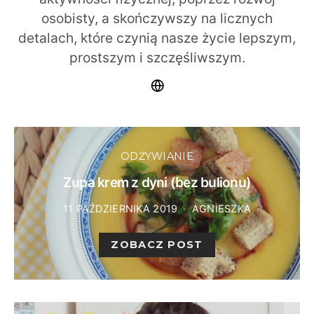
osobisty, a skończywszy na licznych
detalach, które czynią nasze życie lepszym,
prostszym i szczęśliwszym.
ODŻYWIANIE
Zupa krem z dyni (bez bulionu)
11 PAŹDZIERNIKA 2019
AGNIESZKA
ZOBACZ POST