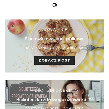
ODŻYWIANIE
Placuszki owsiano-jabłkowe
18 STYCZNIA 2017
AGNIESZKA
ZOBACZ POST
VIDEO
ZDROWE CIAŁO
Biblioteczka zdrowego człowieka #2
20 STYCZNIA 2017
AGNIESZKA